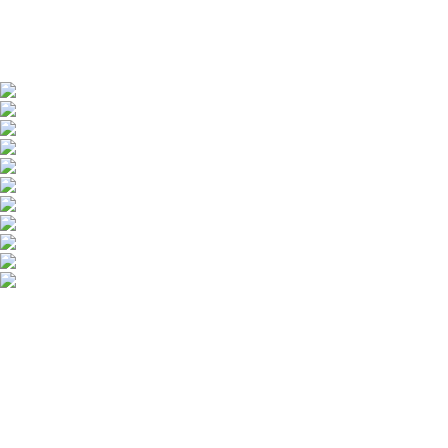
Способы оплаты