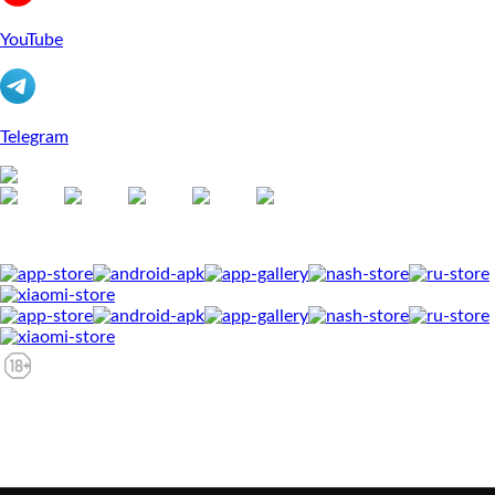
YouTube
Telegram
Оценка пользователей
4.3
©
2026
Все права защищены.
ООО Фирма «СТОМ».
Ставки на спорт в букмекерской конторе «BETBOOM»