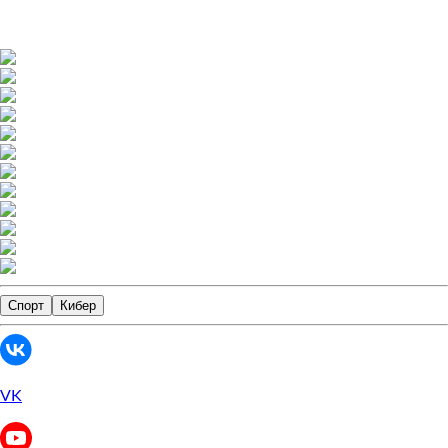
Спорт
Кибер
VK