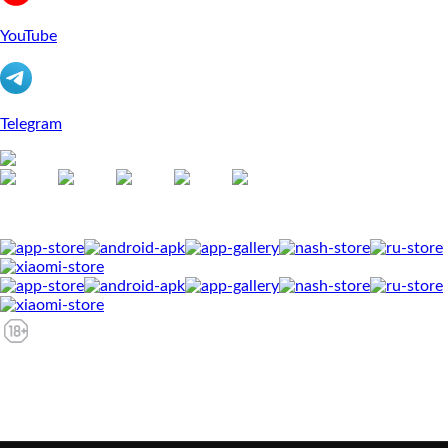
YouTube
Telegram
Оценка пользователей
4.3
©
2026
Все права защищены.
ООО Фирма «СТОМ».
Ставки на спорт в букмекерской конторе «BETBOOM»