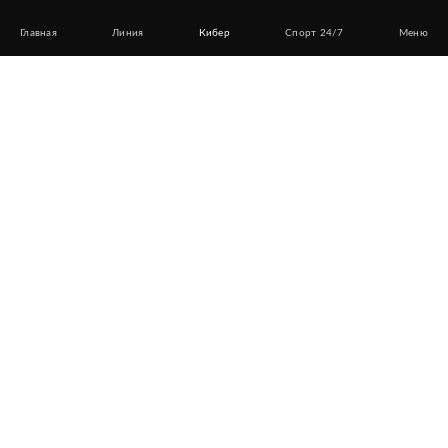
Главная
Линия
Кибер
Спорт 24/7
Меню
Информация
Ответственная игра
Контакты
Частые вопросы