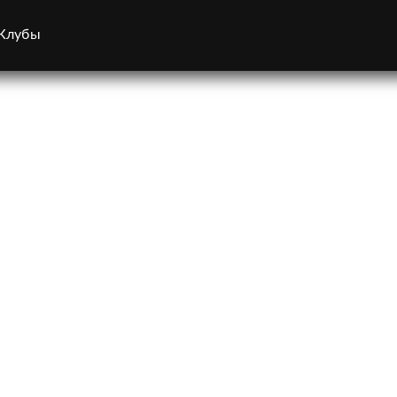
Клубы