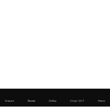
Главная
Линия
Кибер
Спорт 24/7
Меню