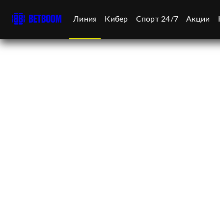
Линия
Кибер
Спорт 24/7
Акции