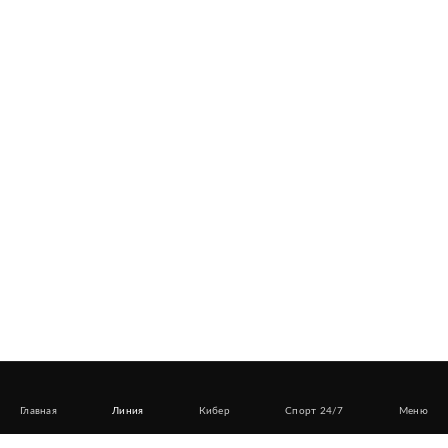
Главная
Линия
Кибер
Спорт 24/7
Меню