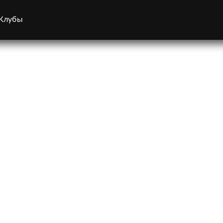
Клубы