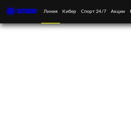
Линия
Кибер
Спорт 24/7
Акции