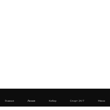
Главная
Линия
Кибер
Спорт 24/7
Меню