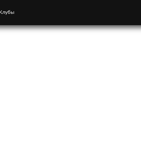
Клубы