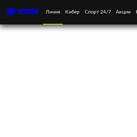
Линия
Кибер
Спорт 24/7
Акции