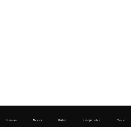
Главная
Линия
Кибер
Спорт 24/7
Меню