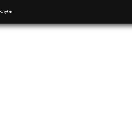
Клубы