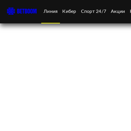
Линия
Кибер
Спорт 24/7
Акции