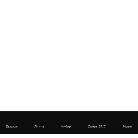
Главная
Линия
Кибер
Спорт 24/7
Меню