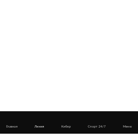
Главная
Линия
Кибер
Спорт 24/7
Меню