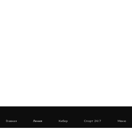
Главная
Линия
Кибер
Спорт 24/7
Меню