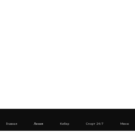
Главная
Линия
Кибер
Спорт 24/7
Меню