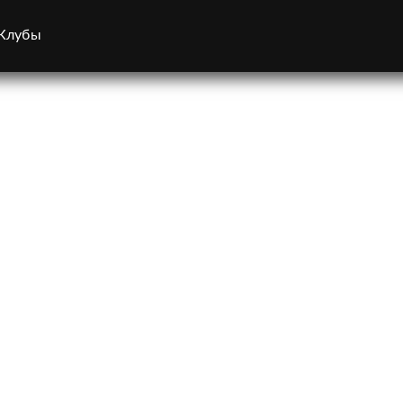
Клубы