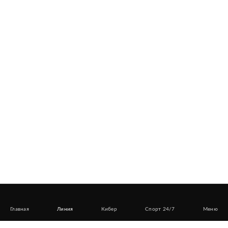
Главная
Линия
Кибер
Спорт 24/7
Меню