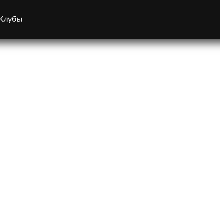
Клубы