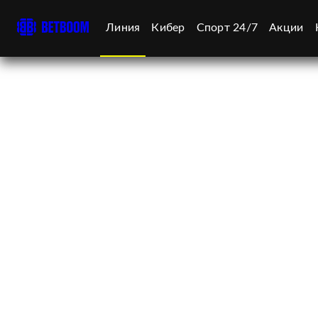
Линия
Кибер
Спорт 24/7
Акции