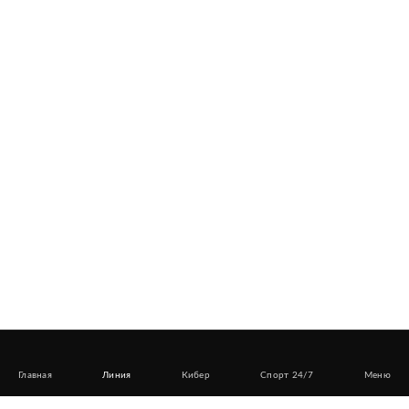
Главная
Линия
Кибер
Спорт 24/7
Меню