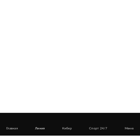
Главная
Линия
Кибер
Спорт 24/7
Меню