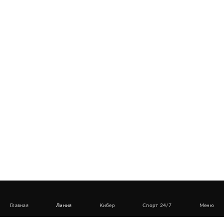
Главная
Линия
Кибер
Спорт 24/7
Меню