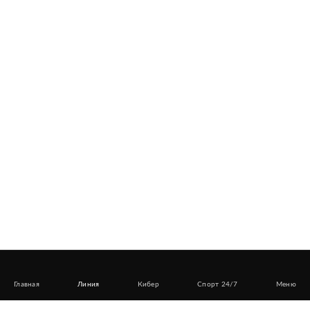
Главная
Линия
Кибер
Спорт 24/7
Меню