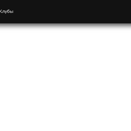
Клубы