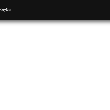
Клубы