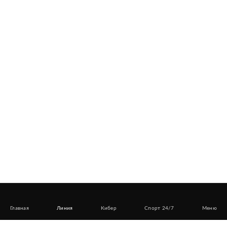
Главная
Линия
Кибер
Спорт 24/7
Меню