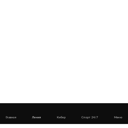
Главная
Линия
Кибер
Спорт 24/7
Меню