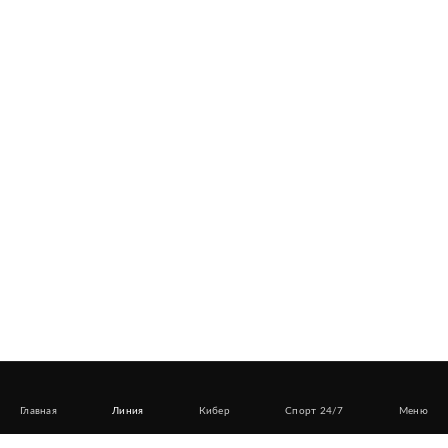
Главная
Линия
Кибер
Спорт 24/7
Меню