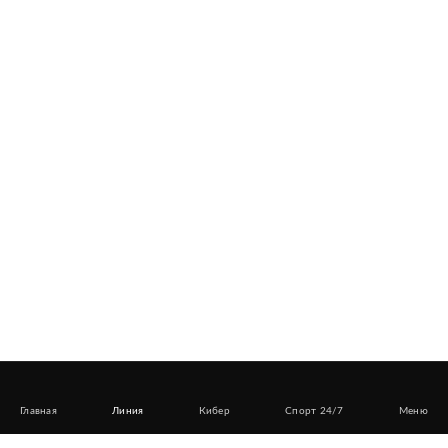
Главная
Линия
Кибер
Спорт 24/7
Меню