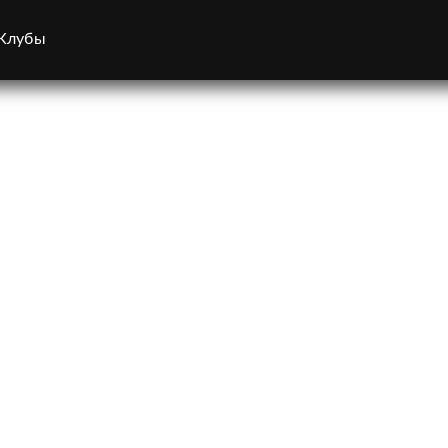
Клубы