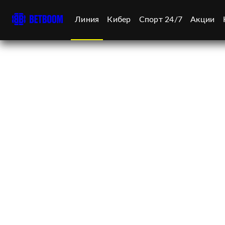
Линия
Кибер
Спорт 24/7
Акции