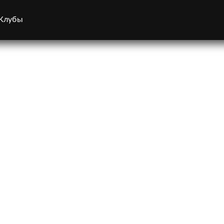
Клубы