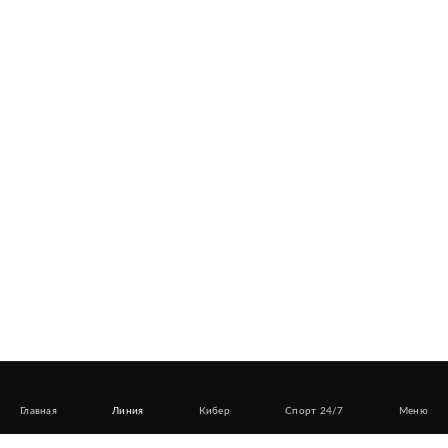
Главная
Линия
Кибер
Спорт 24/7
Меню