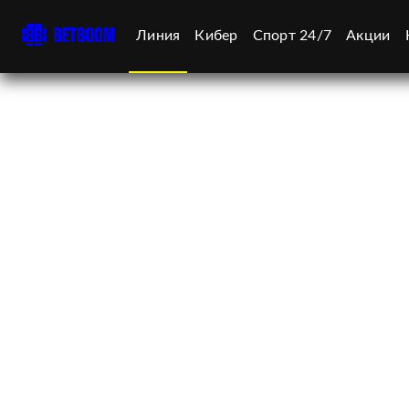
Линия
Кибер
Спорт 24/7
Акции