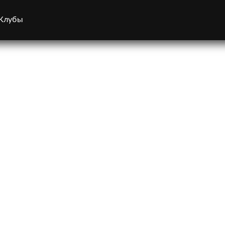
Клубы