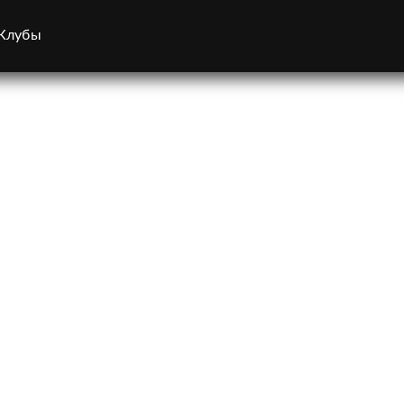
Клубы