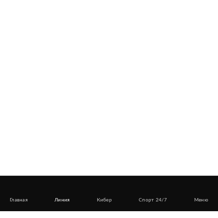
Главная
Линия
Кибер
Спорт 24/7
Меню