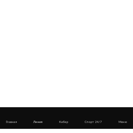
Главная
Линия
Кибер
Спорт 24/7
Меню