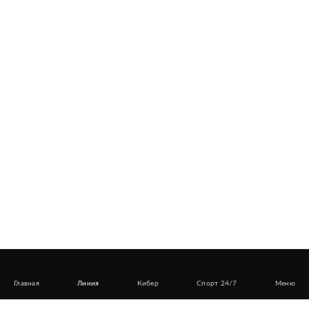
Главная
Линия
Кибер
Спорт 24/7
Меню