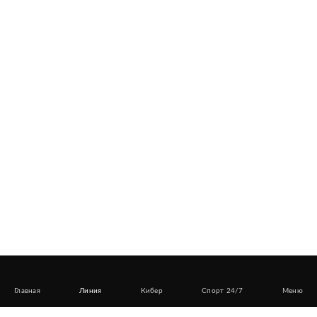
Главная
Линия
Кибер
Спорт 24/7
Меню