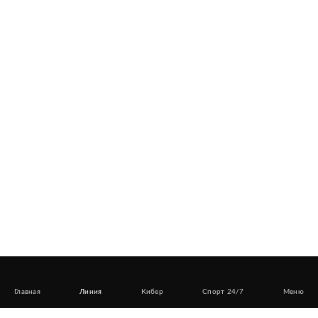
Главная
Линия
Кибер
Спорт 24/7
Меню