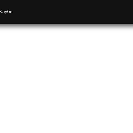
Клубы