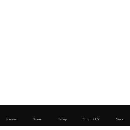
Главная
Линия
Кибер
Спорт 24/7
Меню