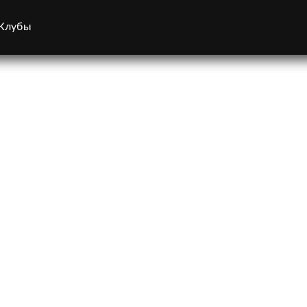
Клубы