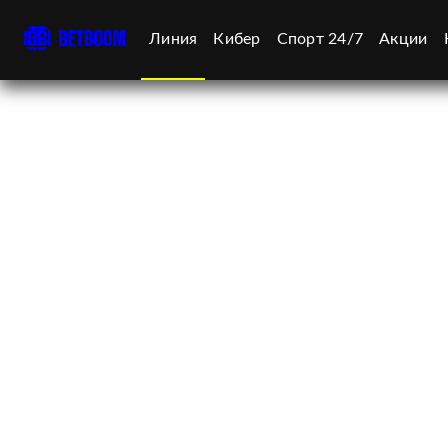
Линия
Кибер
Спорт 24/7
Акции