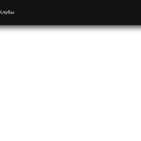
Клубы