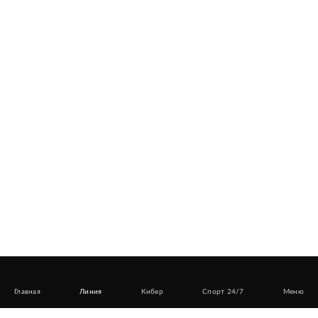
Главная
Линия
Кибер
Спорт 24/7
Меню