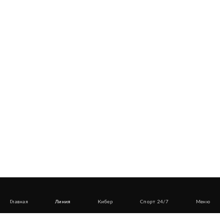
Главная
Линия
Кибер
Спорт 24/7
Меню