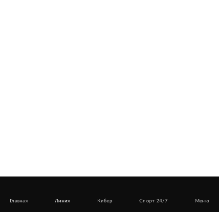
Главная
Линия
Кибер
Спорт 24/7
Меню