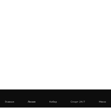
Главная
Линия
Кибер
Спорт 24/7
Меню