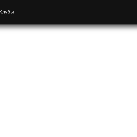
Клубы